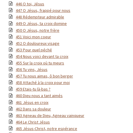
446 O toi, Jésus
447 O Jésus, frappé pour nous
448 Rédempteur admirable
449 O Jésus, ta croix domine
450 O Jésus, notre frère
451 Voici mon coeur
452 O douloureux visage
453 Pour quel péché
454 Nous voici devant ta croix
455 Sur la croix où tu meurs
456 Tu vins, Jésus
457 Tu nous aimas, ô bon berger
458 Attaché à la croix pour moi
459 Etais-tu là-bas ?
460 Dieu nous a tant aimés
461 Jésus en croix
462 Dans sa douleur
463 Agneau de Dieu, Agneau vainqueur
464 Le Christ Jésus
465 Jésus-Christ, notre espérance