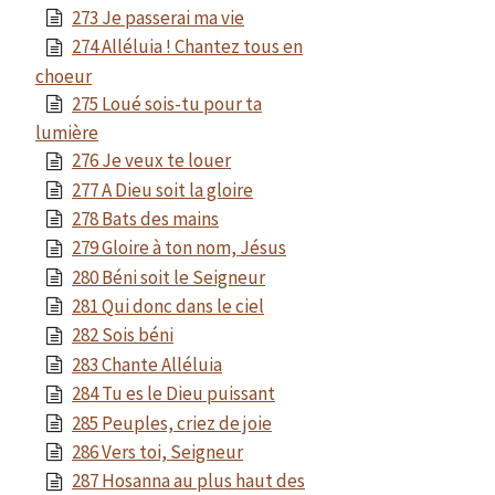
273 Je passerai ma vie
274 Alléluia ! Chantez tous en
choeur
275 Loué sois-tu pour ta
lumière
276 Je veux te louer
277 A Dieu soit la gloire
278 Bats des mains
279 Gloire à ton nom, Jésus
280 Béni soit le Seigneur
281 Qui donc dans le ciel
282 Sois béni
283 Chante Alléluia
284 Tu es le Dieu puissant
285 Peuples, criez de joie
286 Vers toi, Seigneur
287 Hosanna au plus haut des