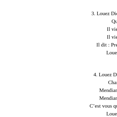
3. Louez Die
Qu
Il vi
Il vi
Il dit : P
Loue
4. Louez Di
Cha
Mendian
Mendian
C’est vous qu
Loue