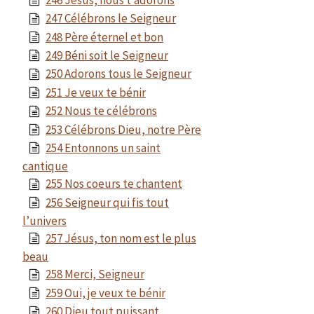
247 Célébrons le Seigneur
248 Père éternel et bon
249 Béni soit le Seigneur
250 Adorons tous le Seigneur
251 Je veux te bénir
252 Nous te célébrons
253 Célébrons Dieu, notre Père
254 Entonnons un saint
cantique
255 Nos coeurs te chantent
256 Seigneur qui fis tout
l’univers
257 Jésus, ton nom est le plus
beau
258 Merci, Seigneur
259 Oui, je veux te bénir
260 Dieu tout puissant