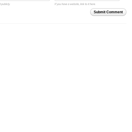
 publicly.
If you have a website, link to it here.
Submit Comment