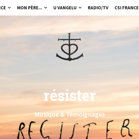
NCE
MON PÈRE...
U VANGELU
RADIO/TV
CSI FRANCE
résister
Musique & Témoignages