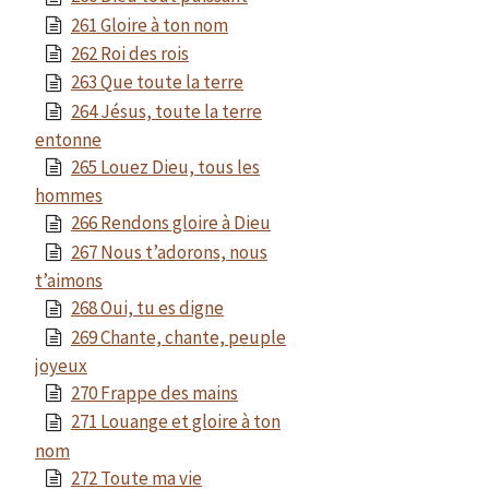
261 Gloire à ton nom
262 Roi des rois
263 Que toute la terre
264 Jésus, toute la terre
entonne
265 Louez Dieu, tous les
hommes
266 Rendons gloire à Dieu
267 Nous t’adorons, nous
t’aimons
268 Oui, tu es digne
269 Chante, chante, peuple
joyeux
270 Frappe des mains
271 Louange et gloire à ton
nom
272 Toute ma vie