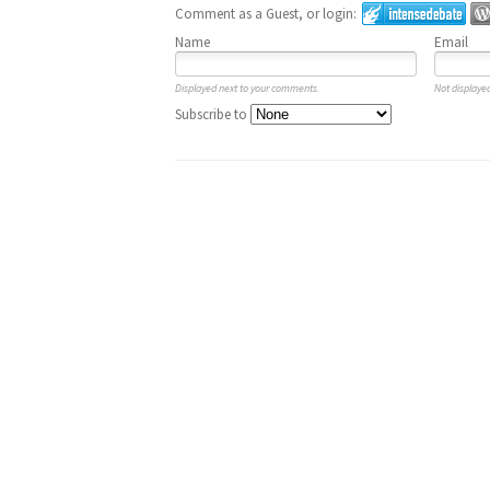
Comment as a Guest, or login:
Name
Email
Displayed next to your comments.
Not displayed
Subscribe to