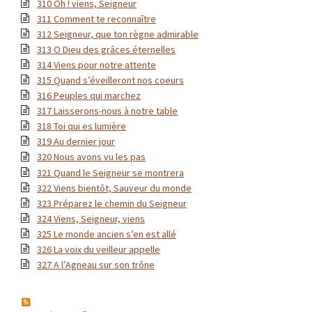
310 Oh ! viens, Seigneur
311 Comment te reconnaître
312 Seigneur, que ton règne admirable
313 O Dieu des grâces éternelles
314 Viens pour notre attente
315 Quand s’éveilleront nos coeurs
316 Peuples qui marchez
317 Laisserons-nous à notre table
318 Toi qui es lumière
319 Au dernier jour
320 Nous avons vu les pas
321 Quand le Seigneur se montrera
322 Viens bientôt, Sauveur du monde
323 Préparez le chemin du Seigneur
324 Viens, Seigneur, viens
325 Le monde ancien s’en est allé
326 La voix du veilleur appelle
327 A l’Agneau sur son trône