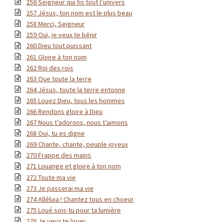
256 Seigneur qui fis tout l’univers
257 Jésus, ton nom est le plus beau
258 Merci, Seigneur
259 Oui, je veux te bénir
260 Dieu tout puissant
261 Gloire à ton nom
262 Roi des rois
263 Que toute la terre
264 Jésus, toute la terre entonne
265 Louez Dieu, tous les hommes
266 Rendons gloire à Dieu
267 Nous t’adorons, nous t’aimons
268 Oui, tu es digne
269 Chante, chante, peuple joyeux
270 Frappe des mains
271 Louange et gloire à ton nom
272 Toute ma vie
273 Je passerai ma vie
274 Alléluia ! Chantez tous en choeur
275 Loué sois-tu pour ta lumière
276 Je veux te louer