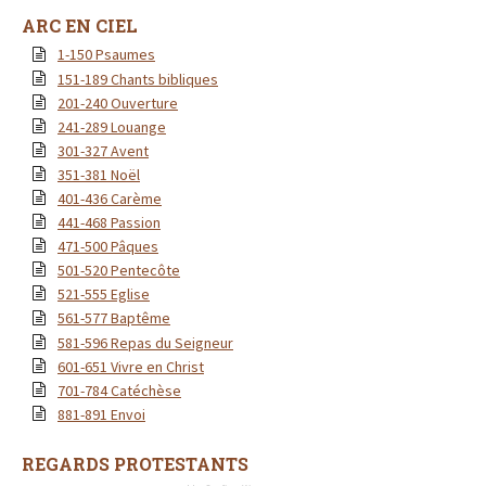
ARC EN CIEL
1-150 Psaumes
151-189 Chants bibliques
201-240 Ouverture
241-289 Louange
301-327 Avent
351-381 Noël
401-436 Carème
441-468 Passion
471-500 Pâques
501-520 Pentecôte
521-555 Eglise
561-577 Baptême
581-596 Repas du Seigneur
601-651 Vivre en Christ
701-784 Catéchèse
881-891 Envoi
REGARDS PROTESTANTS