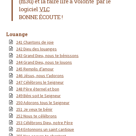
(m3u) et la faire lire à volonté par le
logiciel
VLC
BONNE ÉCOUTE !
Louange
241 Chantons de joie
242 Dieu des louanges
243 Grand Dieu, nous te bénissons
244 Grand Dieu, nous te louons
245 Remplis d’amour
246 Jésus, nous t’adorons
247 Célébrons le Seigneur
248 Père éternel et bon
249 Béni soit le Seigneur
250 Adorons tous le Seigneur
251 Je veux te bénir
252 Nous te célébrons
253 Célébrons Dieu, notre Père
254 Entonnons un saint cantique
255 Nos coeurs te chantent