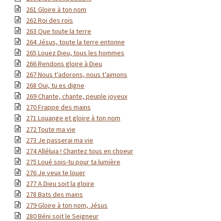
261 Gloire à ton nom
262 Roi des rois
263 Que toute la terre
264 Jésus, toute la terre entonne
265 Louez Dieu, tous les hommes
266 Rendons gloire à Dieu
267 Nous t’adorons, nous t’aimons
268 Oui, tu es digne
269 Chante, chante, peuple joyeux
270 Frappe des mains
271 Louange et gloire à ton nom
272 Toute ma vie
273 Je passerai ma vie
274 Alléluia ! Chantez tous en choeur
275 Loué sois-tu pour ta lumière
276 Je veux te louer
277 A Dieu soit la gloire
278 Bats des mains
279 Gloire à ton nom, Jésus
280 Béni soit le Seigneur