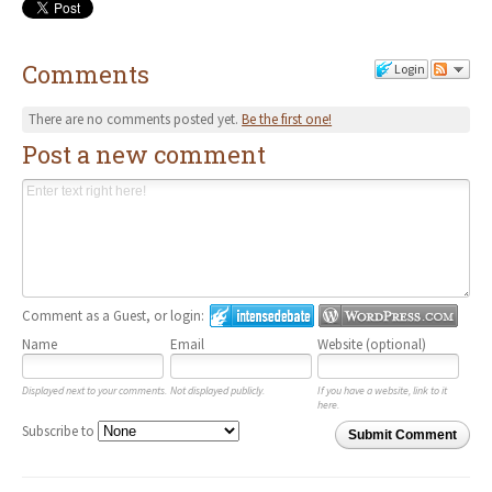
Comments
Login
There are no comments posted yet.
Be the first one!
Post a new comment
Comment as a Guest, or login:
Name
Email
Website (optional)
Displayed next to your comments.
Not displayed publicly.
If you have a website, link to it
here.
Subscribe to
Submit Comment