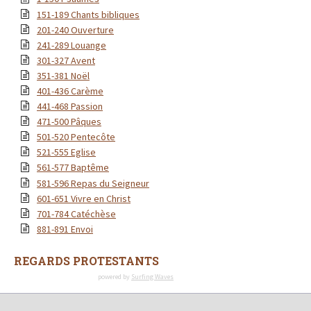
151-189 Chants bibliques
201-240 Ouverture
241-289 Louange
301-327 Avent
351-381 Noël
401-436 Carème
441-468 Passion
471-500 Pâques
501-520 Pentecôte
521-555 Eglise
561-577 Baptême
581-596 Repas du Seigneur
601-651 Vivre en Christ
701-784 Catéchèse
881-891 Envoi
REGARDS PROTESTANTS
powered by
Surfing Waves