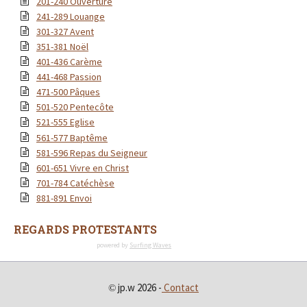
201-240 Ouverture
241-289 Louange
301-327 Avent
351-381 Noël
401-436 Carème
441-468 Passion
471-500 Pâques
501-520 Pentecôte
521-555 Eglise
561-577 Baptême
581-596 Repas du Seigneur
601-651 Vivre en Christ
701-784 Catéchèse
881-891 Envoi
REGARDS PROTESTANTS
powered by
Surfing Waves
jp.w 2026 -
Contact
©