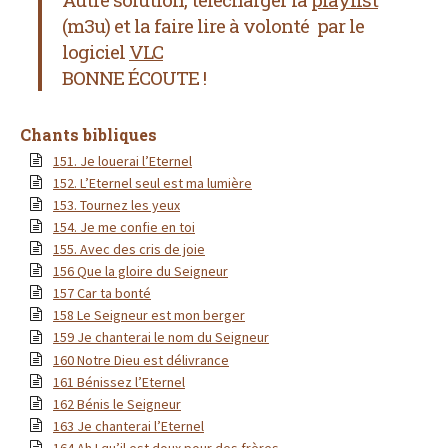
(m3u) et la faire lire à volonté par le
logiciel
VLC
BONNE ÉCOUTE !
Chants bibliques
151. Je louerai l’Eternel
152. L’Eternel seul est ma lumière
153. Tournez les yeux
154. Je me confie en toi
155. Avec des cris de joie
156 Que la gloire du Seigneur
157 Car ta bonté
158 Le Seigneur est mon berger
159 Je chanterai le nom du Seigneur
160 Notre Dieu est délivrance
161 Bénissez l’Eternel
162 Bénis le Seigneur
163 Je chanterai l’Eternel
164 Ah ! qu’il est doux pour des frères