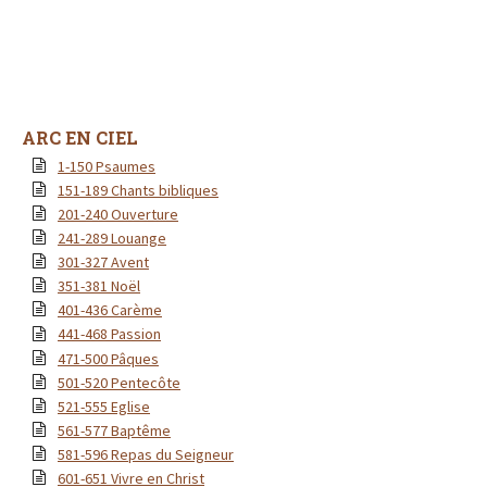
ARC EN CIEL
1-150 Psaumes
151-189 Chants bibliques
201-240 Ouverture
241-289 Louange
301-327 Avent
351-381 Noël
401-436 Carème
441-468 Passion
471-500 Pâques
501-520 Pentecôte
521-555 Eglise
561-577 Baptême
581-596 Repas du Seigneur
601-651 Vivre en Christ