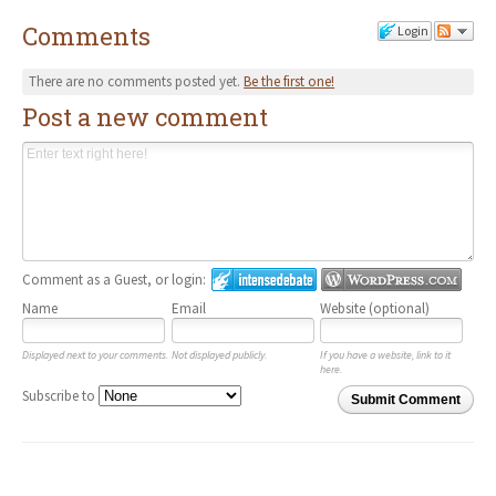
Comments
Login
There are no comments posted yet.
Be the first one!
Post a new comment
Comment as a Guest, or login:
Name
Email
Website (optional)
Displayed next to your comments.
Not displayed publicly.
If you have a website, link to it
here.
Subscribe to
Submit Comment